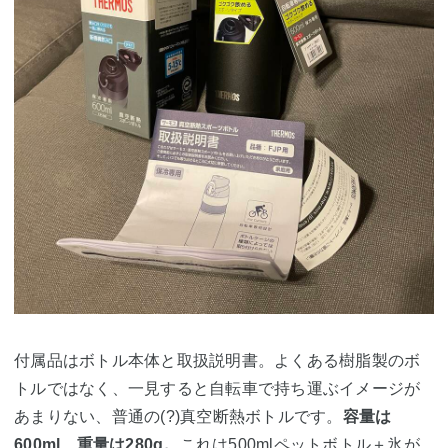
付属品はボトル本体と取扱説明書。よくある樹脂製のボ
トルではなく、一見すると自転車で持ち運ぶイメージが
あまりない、普通の(?)真空断熱ボトルです。
容量は
600ml、重量は280g。
これは500mlペットボトル＋氷が