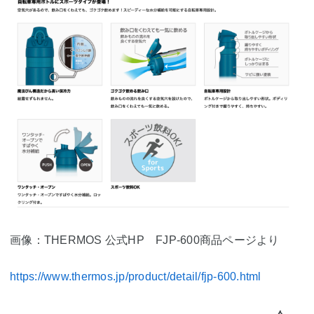
画像：THERMOS 公式HP FJP-600商品ページより
https://www.thermos.jp/product/detail/fjp-600.html